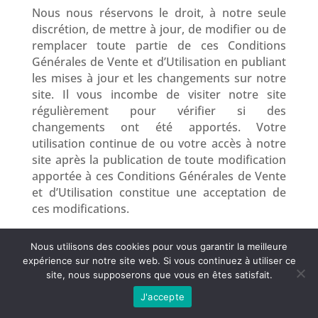
Nous nous réservons le droit, à notre seule
discrétion, de mettre à jour, de modifier ou de
remplacer toute partie de ces Conditions
Générales de Vente et d’Utilisation en publiant
les mises à jour et les changements sur notre
site. Il vous incombe de visiter notre site
régulièrement pour vérifier si des
changements ont été apportés. Votre
utilisation continue de ou votre accès à notre
site après la publication de toute modification
apportée à ces Conditions Générales de Vente
et d’Utilisation constitue une acceptation de
ces modifications.
ARTICLE 20 – COORDONNÉES
Nous utilisons des cookies pour vous garantir la meilleure
expérience sur notre site web. Si vous continuez à utiliser ce
Les questions concernant les Conditions
site, nous supposerons que vous en êtes satisfait.
Générales de Vente et d’Utilisation devraient
J'accepte
nous être envoyées à sales@puranatura.fr.