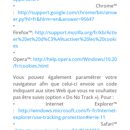
• Chrome™
:
http://support.google.com/chrome/bin/answ
er.py?hl=fr&hlrm=en&answer=95647
•
Firefox™:
http://support.mozilla.org/fr/kb/Activ
er%20et%20d%C3%A9sactiver%20les%20cooki
es
•
Opera™:
http://help.opera.com/Windows/10.20
/fr/cookies.html
Vous pouvez également paramétrer votre
navigateur afin que celui-ci envoie un code
indiquant aux sites Web que vous ne souhaitez
pas être suivis (option « Do No Track »). Pour :
• Internet Explorer™
:
http://windows.microsoft.com/fr-fr/internet-
explorer/use-tracking-protection#ie=ie-11
• Safari™