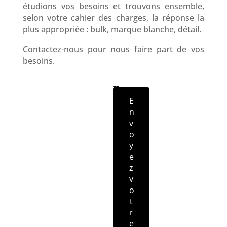
étudions vos besoins et trouvons ensemble,
selon votre cahier des charges, la réponse la
plus appropriée : bulk, marque blanche, détail.
Contactez-nous pour nous faire part de vos
besoins.
Leave
S
S
P
N
V
N
V
o
I
r
o
o
u
o
this
c
R
é
m
t
m
t
field
i
E
n
r
é
r
é
N
o
e
r
e
blank
t
m
e
o
d
é
m
d
e
a
e
m
i
T
a
l
é
n
l
d
é
e
p
h
o
n
e