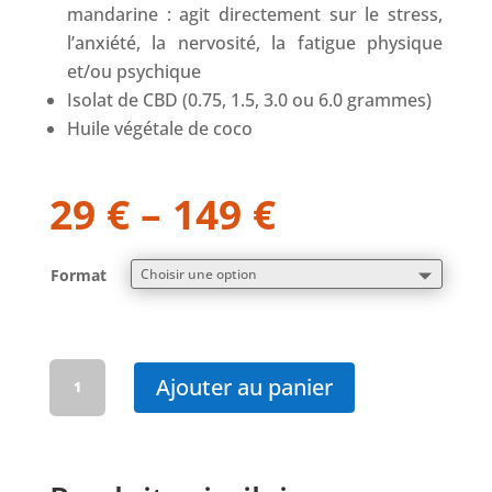
mandarine : agit directement sur le stress,
l’anxiété, la nervosité, la fatigue physique
et/ou psychique
Isolat de CBD (0.75, 1.5, 3.0 ou 6.0 grammes)
Huile végétale de coco
29
€
–
149
€
Format
quantité
Ajouter au panier
de
STRESS
PROTECT