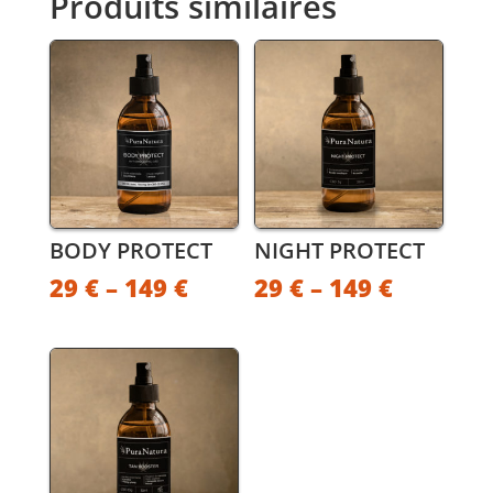
Produits similaires
BODY PROTECT
NIGHT PROTECT
29
€
–
149
€
29
€
–
149
€