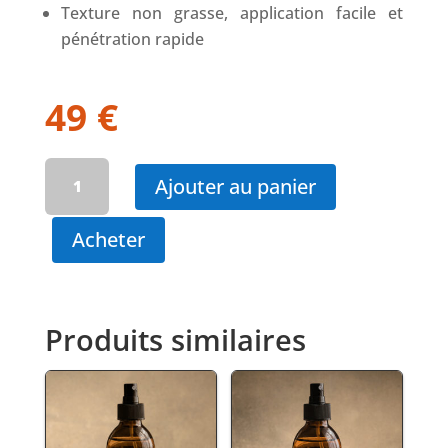
Texture non grasse, application facile et
pénétration rapide
49
€
quantité
Ajouter au panier
de
TAN
Acheter
BOOSTER
Produits similaires