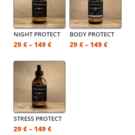
NIGHT PROTECT
BODY PROTECT
29
€
–
149
€
29
€
–
149
€
STRESS PROTECT
29
€
–
149
€